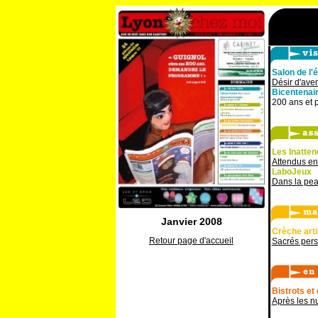
Salon de l'
Désir d'aven
Bicentenair
200 ans et 
Les Inatte
Attendus en
LaboJeux
Dans la pea
Janvier 2008
Crèche art
Retour page d'accueil
Sacrés per
Bistrots et
Après les n